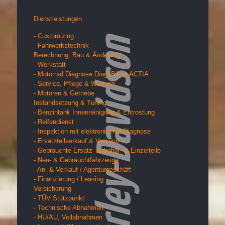
Dienstleistungen
- Customizing
- Fahrwerkstechnik
Berechnung, Bau & Änderung
- Werkstatt
- Motorrad Diagnose Diag4Bikes ACTIA
- Service, Pflege & Wartung
- Motoren & Getriebe
Instandsetzung & Tuning
- Benzintank Innenreinigung & Entrostung
- Reifendienst
- Inspektion mit elektronischer Diagnose
- Ersatzteilverkauf & Versand
- Gebrauchte Ersatz- Zubehör- & Einzelteile
- Neu- & Gebrauchtfahrzeuge
- An- & Verkauf / Agenturgeschäft
- Finanzierung / Leasing
Versicherung
- TÜV Stützpunkt
- Technische Abnahmen
- HU/AU, Vollabnahmen