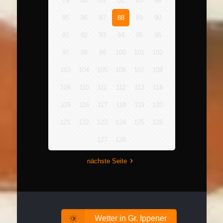
79
80
81
82
83
84
85
86
87
88
89
90
91
92
93
94
95
96
97
98
99
100
101
102
103
104
105
106
107
108
109
110
111
112
113
114
115
116
117
118
119
120
121
122
123
124
125
126
127
128
nächste Seite
Wetter in Gr. Ippener