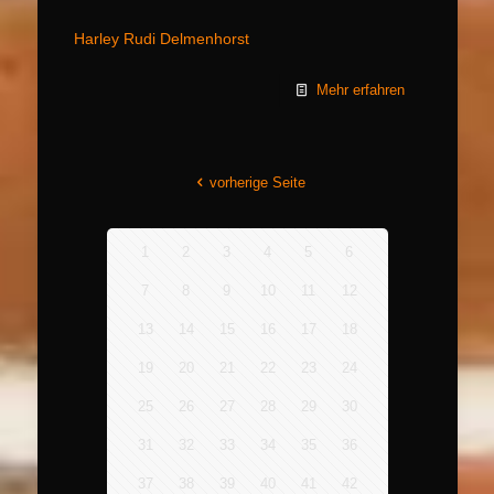
Harley Rudi Delmenhorst
Mehr erfahren
vorherige Seite
1
2
3
4
5
6
7
8
9
10
11
12
13
14
15
16
17
18
19
20
21
22
23
24
25
26
27
28
29
30
31
32
33
34
35
36
37
38
39
40
41
42