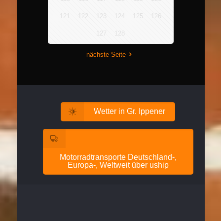
121
122
123
124
125
126
127
128
nächste Seite
Wetter in Gr. Ippener
Motorradtransporte Deutschland-,
Europa-, Weltweit über uship