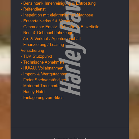
- Benzintank Innenreinigung & Entrostung
- Reifendienst
- Inspektion mit elektronischer Diagnose
- Ersatzteilverkauf & Versand
- Gebrauchte Ersatz- Zubehör- & Einzelteile
- Neu- & Gebrauchtfahrzeuge
- An- & Verkauf / Agenturgeschäft
- Finanzierung / Leasing
Versicherung
- TÜV Stützpunkt
- Technische Abnahmen
- HU/AU, Vollabnahmen
- Import- & Wertgutachten
- Freier Sachverständiger
- Motorrad Transporte
- Harley Hotel
- Einlagerung von Bikes