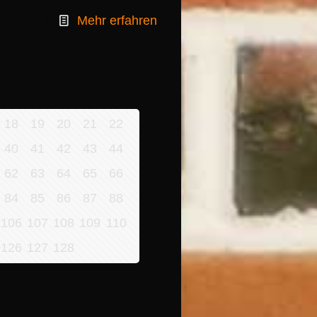
Mehr erfahren
18
19
20
21
22
40
41
42
43
44
62
63
64
65
66
84
85
86
87
88
106
107
108
109
110
126
127
128