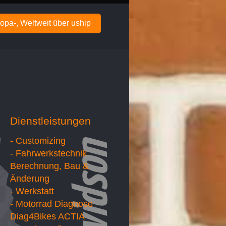
opa-, Weltweit über uship
Dienstleistungen
- Customizing
- Fahrwerkstechnik
Berechnung, Bau &
Änderung
- Werkstatt
- Motorrad Diagnose
Diag4Bikes ACTIA