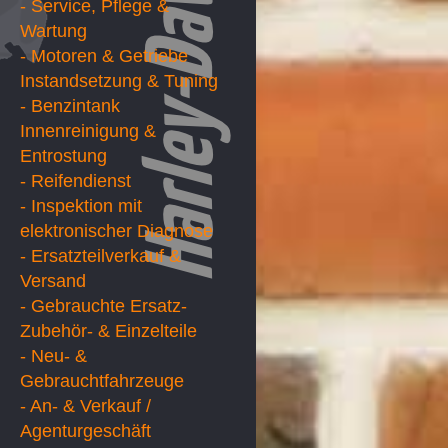
- Service, Pflege &
Wartung
- Motoren & Getriebe
Instandsetzung & Tuning
- Benzintank
Innenreinigung &
Entrostung
- Reifendienst
- Inspektion mit
elektronischer Diagnose
- Ersatzteilverkauf &
Versand
- Gebrauchte Ersatz-
Zubehör- & Einzelteile
- Neu- &
Gebrauchtfahrzeuge
- An- & Verkauf /
Agenturgeschäft