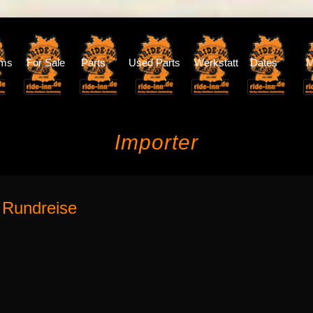
oms
For Sale
Parts
Used Parts
Werkstatt
Dates
M
Importer
e Rundreise