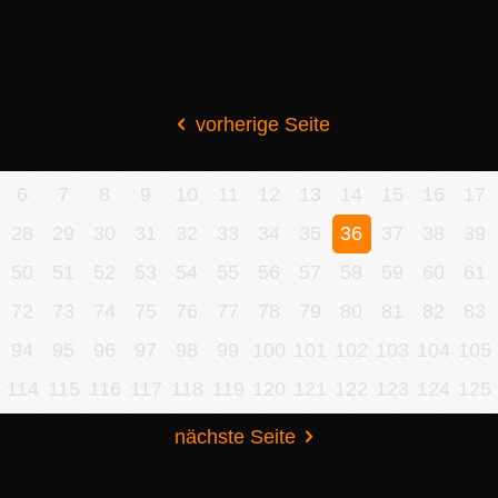
vorherige Seite
6
7
8
9
10
11
12
13
14
15
16
17
28
29
30
31
32
33
34
35
36
37
38
39
50
51
52
53
54
55
56
57
58
59
60
61
72
73
74
75
76
77
78
79
80
81
82
83
94
95
96
97
98
99
100
101
102
103
104
105
114
115
116
117
118
119
120
121
122
123
124
125
nächste Seite