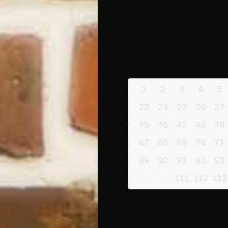
1
2
3
4
5
23
24
25
26
27
45
46
47
48
49
67
68
69
70
71
89
90
91
92
93
111
112
113