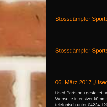
Stossdämpfer Sport
Stossdämpfer Sport
06. März 2017 „Used
Used Parts neu gestaltet u
Webseite intensiver kümme
telefonisch unter 04224 1