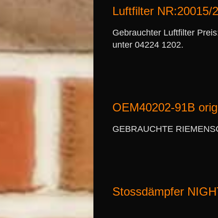
Luftfilter NR:20015/
Gebrauchter Luftfilter Prei
unter 04224 1202.
OEM40202-91B origi
GEBRAUCHTE RIEMENSCHEI
Stossdämpfer NIG