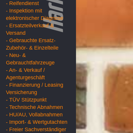
- Reifendienst
- Inspektion mit
elektronischer Diagnose
- Ersatzteilverkauf &
Versand
- Gebrauchte Ersatz-
Zubehör- & Einzelteile
- Neu- &
Gebrauchtfahrzeuge
- An- & Verkauf /
Agenturgeschäft
- Finanzierung / Leasing
Versicherung
- TÜV Stützpunkt
- Technische Abnahmen
- HU/AU, Vollabnahmen
- Import- & Wertgutachten
- Freier Sachverständiger