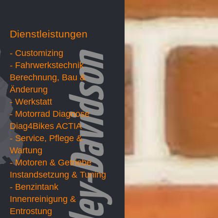
Dienstleistungen
- Customizing
- Fahrwerkstechnik
Berechnung, Bau &
Änderung
- Werkstatt
- Motorrad Diagnose
Diag4Bikes ACTIA
- Service, Pflege &
Wartung
- Motoren & Getriebe
Instandsetzung & Tuning
- Benzintank
Innenreinigung &
Entrostung