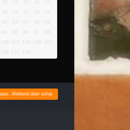
18
19
20
21
22
40
41
42
43
44
62
63
64
65
66
84
85
86
87
88
106
107
108
109
110
126
127
128
opa-, Weltweit über uship