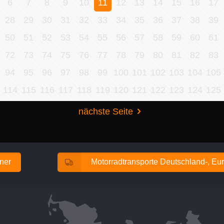
6
7
8
9
10
11
12
13
14
15
16
17
28
29
30
31
32
33
34
35
36
37
38
39
50
51
52
53
54
55
56
57
58
59
60
61
72
73
74
75
76
77
78
79
80
81
82
83
94
95
96
97
98
99
100
101
102
103
104
105
114
115
116
117
118
119
120
121
122
123
124
125
nächste Seite
ener
Motorradtransporte Deutschland-, Eur