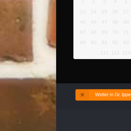
1
2
3
4
5
23
24
25
26
27
45
46
47
48
49
67
68
69
70
71
89
90
91
92
93
111
112
113
Wetter in Gr. Ipp