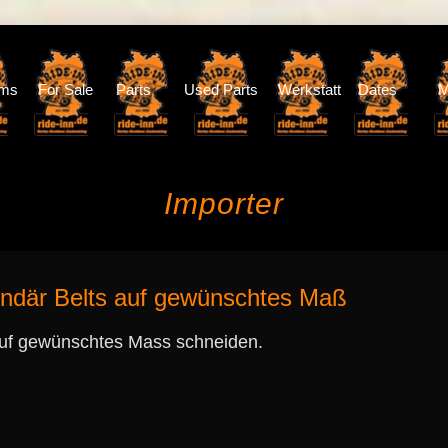
oms
For Sale
Parts
Used Parts
Werkstatt
Dates
M
Importer
ndär Belts auf gewünschtes Maß
auf gewünschtes Mass schneiden.