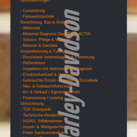
Dienstleistungen
- Customizing
- Fahrwerkstechnik
Berechnung, Bau & Änderung
- Werkstatt
- Motorrad Diagnose Diag4Bikes ACTIA
- Service, Pflege & Wartung
- Motoren & Getriebe
Instandsetzung & Tuning
- Benzintank Innenreinigung & Entrostung
- Reifendienst
- Inspektion mit elektronischer Diagnose
- Ersatzteilverkauf & Versand
- Gebrauchte Ersatz- Zubehör- & Einzelteile
- Neu- & Gebrauchtfahrzeuge
- An- & Verkauf / Agenturgeschäft
- Finanzierung / Leasing
Versicherung
- TÜV Stützpunkt
- Technische Abnahmen
- HU/AU, Vollabnahmen
- Import- & Wertgutachten
- Freier Sachverständiger