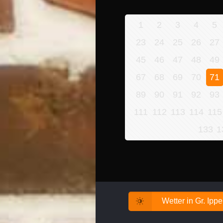
1
2
3
4
5
23
24
25
26
27
45
46
47
48
49
67
68
69
70
71
89
90
91
92
93
111
112
113
114
115
133
1
Wetter in Gr. Ipp