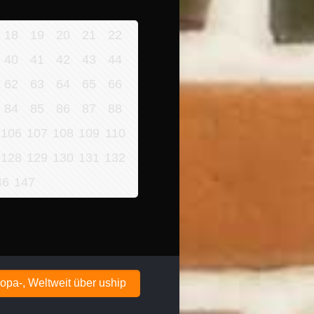
18
19
20
21
22
40
41
42
43
44
62
63
64
65
66
84
85
86
87
88
106
107
108
109
110
128
129
130
131
132
46
147
opa-, Weltweit über uship