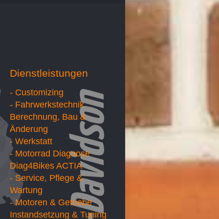
Dienstleistungen
- Customizing
- Fahrwerkstechnik
Berechnung, Bau &
Änderung
- Werkstatt
- Motorrad Diagnose
Diag4Bikes ACTIA
- Service, Pflege &
Wartung
- Motoren & Getriebe
Instandsetzung & Tuning