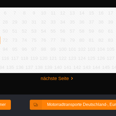
6
7
8
9
10
11
12
13
14
15
16
17
28
29
30
31
32
33
34
35
36
37
38
39
50
51
52
53
54
55
56
57
58
59
60
61
72
73
74
75
76
77
78
79
80
81
82
83
94
95
96
97
98
99
100
101
102
103
104
105
116
117
118
119
120
121
122
123
124
125
126
127
34
135
136
137
138
139
140
141
142
143
144
145
1
nächste Seite
ener
Motorradtransporte Deutschland-, Eur