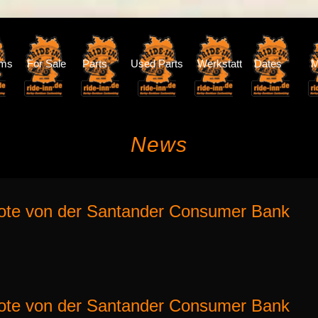
oms
For Sale
Parts
Used Parts
Werkstatt
Dates
M
News
ote von der Santander Consumer Bank
ote von der Santander Consumer Bank