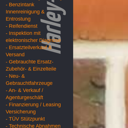
- Benzintank
Innenreinigung &
Entrostung
- Reifendienst
- Inspektion mit
elektronischer Diagnose
- Ersatzteilverkauf &
Versand
- Gebrauchte Ersatz-
Zubehör- & Einzelteile
- Neu- &
Gebrauchtfahrzeuge
- An- & Verkauf /
Agenturgeschäft
- Finanzierung / Leasing
Versicherung
- TÜV Stützpunkt
- Technische Abnahmen