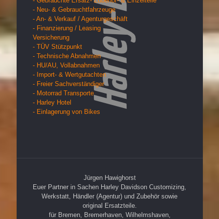
- Gebrauchte Ersatz- Zubehör- & Einzelteile
- Neu- & Gebrauchtfahrzeuge
- An- & Verkauf / Agenturgeschäft
- Finanzierung / Leasing
Versicherung
- TÜV Stützpunkt
- Technische Abnahmen
- HU/AU, Vollabnahmen
- Import- & Wertgutachten
- Freier Sachverständiger
- Motorrad Transporte
- Harley Hotel
- Einlagerung von Bikes
Jürgen Hawighorst
Euer Partner in Sachen Harley Davidson Customizing,
Werkstatt, Händler (Agentur) und Zubehör sowie
original Ersatzteile.
für Bremen, Bremerhaven, Wilhelmshaven,