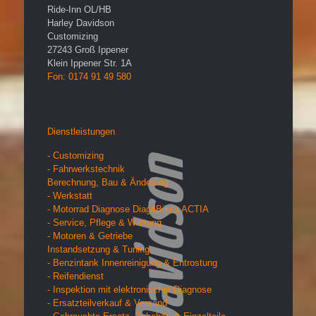
Ride-Inn OL/HB
Harley Davidson
Customizing
27243
Groß Ippener
Klein Ippener Str. 1A
Fon: 0174 91 49 580
Dienstleistungen
- Customizing
- Fahrwerkstechnik
Berechnung, Bau & Änderung
- Werkstatt
- Motorrad Diagnose Diag4Bikes ACTIA
- Service, Pflege & Wartung
- Motoren & Getriebe
Instandsetzung & Tuning
- Benzintank Innenreinigung & Entrostung
- Reifendienst
- Inspektion mit elektronischer Diagnose
- Ersatzteilverkauf & Versand