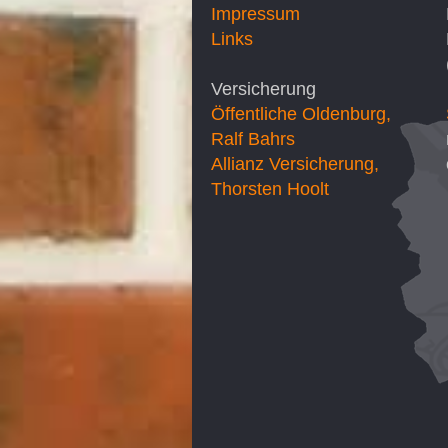
Impressum
Links
Versicherung
Öffentliche Oldenburg,
Ralf Bahrs
Allianz Versicherung,
Thorsten Hoolt