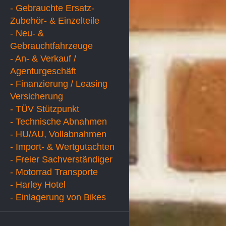
- Gebrauchte Ersatz-
Zubehör- & Einzelteile
- Neu- &
Gebrauchtfahrzeuge
- An- & Verkauf /
Agenturgeschäft
- Finanzierung / Leasing
Versicherung
- TÜV Stützpunkt
- Technische Abnahmen
- HU/AU, Vollabnahmen
- Import- & Wertgutachten
- Freier Sachverständiger
- Motorrad Transporte
- Harley Hotel
- Einlagerung von Bikes