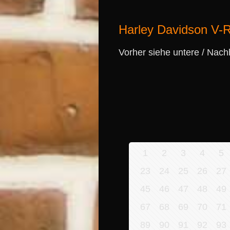
Harley Davidson V
Vorher siehe untere / Nach
1
2
3
4
5
23
24
25
26
27
45
46
47
48
49
67
68
69
70
71
89
90
91
92
93