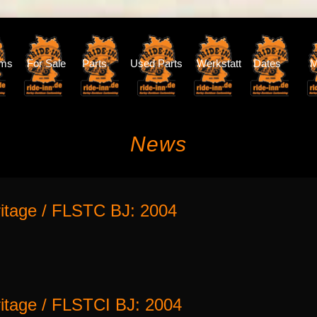
oms
For Sale
Parts
Used Parts
Werkstatt
Dates
M
News
itage / FLSTC BJ: 2004
itage / FLSTCI BJ: 2004