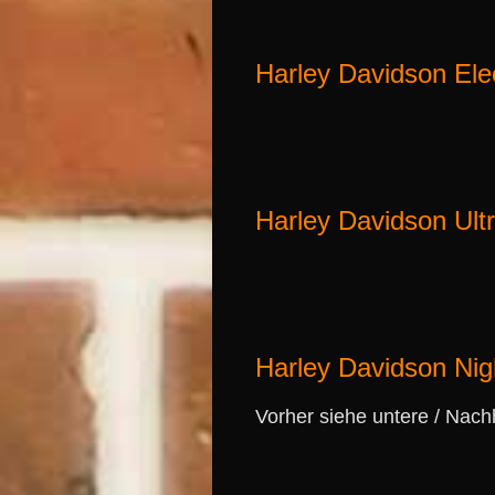
Harley Davidson Ele
Harley Davidson Ult
Harley Davidson Ni
Vorher siehe untere / Nach