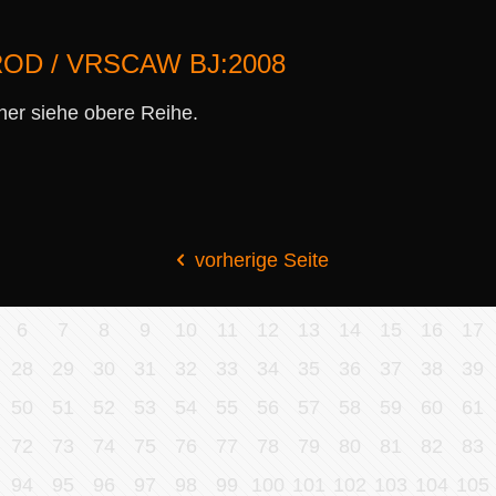
-ROD / VRSCAW BJ:2008
her siehe obere Reihe.
vorherige Seite
6
7
8
9
10
11
12
13
14
15
16
17
28
29
30
31
32
33
34
35
36
37
38
39
50
51
52
53
54
55
56
57
58
59
60
61
72
73
74
75
76
77
78
79
80
81
82
83
94
95
96
97
98
99
100
101
102
103
104
105