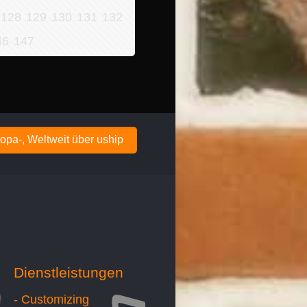
128
129
130
131
132
46
147
opa-, Weltweit über uship
Dienstleistungen
- Customizing