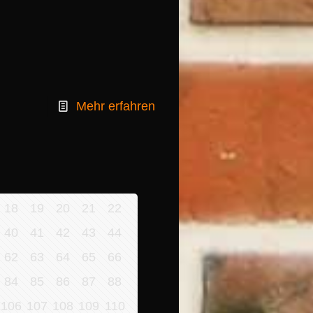
Mehr erfahren
18
19
20
21
22
40
41
42
43
44
62
63
64
65
66
84
85
86
87
88
106
107
108
109
110