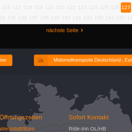
116
117
118
119
120
121
122
123
124
125
126
127
34
135
136
137
138
139
140
141
142
143
144
145
1
nächste Seite
ener
Motorradtransporte Deutschland-, Eur
Öffnungszeiten
Sofort Kontakt
Werkstatt/Büro
Ride-Inn OL/HB