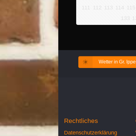
111
112
113
114
115
133
1
Wetter in Gr. Ipp
Rechtliches
Datenschutzerklärung