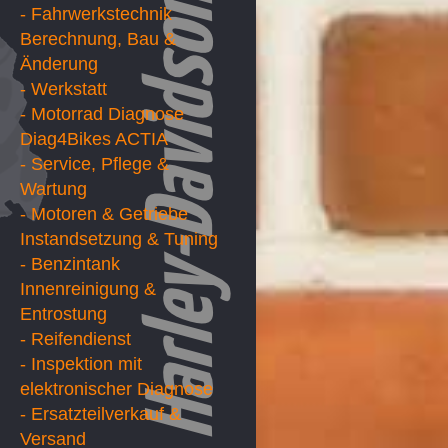
- Fahrwerkstechnik
Berechnung, Bau &
Änderung
- Werkstatt
- Motorrad Diagnose
Diag4Bikes ACTIA
- Service, Pflege &
Wartung
- Motoren & Getriebe
Instandsetzung & Tuning
- Benzintank
Innenreinigung &
Entrostung
- Reifendienst
- Inspektion mit
elektronischer Diagnose
- Ersatzteilverkauf &
Versand