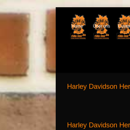
Home
Über uns
Cust
Harley Davidson Her
Harley Davidson Her