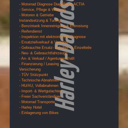
- Motorrad Diagnose Diag4Bikes ACTIA
- Service, Pflege & Wartung
- Motoren & Getriebe
Instandsetzung & Tuning
- Benzintank Innenreinigung & Entrostung
- Reifendienst
- Inspektion mit elektronischer Diagnose
- Ersatzteilverkauf & Versand
- Gebrauchte Ersatz- Zubehör- & Einzelteile
- Neu- & Gebrauchtfahrzeuge
- An- & Verkauf / Agenturgeschäft
- Finanzierung / Leasing
Versicherung
- TÜV Stützpunkt
- Technische Abnahmen
- HU/AU, Vollabnahmen
- Import- & Wertgutachten
- Freier Sachverständiger
- Motorrad Transporte
- Harley Hotel
- Einlagerung von Bikes