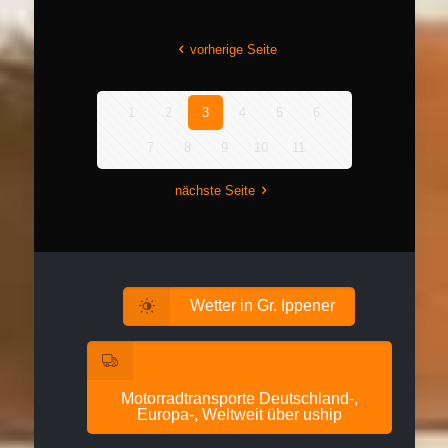
vorherige Seite
1
2
3
4
5
6
7
8
9
10
11
nächste Seite
Wetter in Gr. Ippener
Motorradtransporte Deutschland-,
Europa-, Weltweit über uship