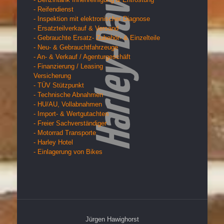
- Reifendienst
- Inspektion mit elektronischer Diagnose
- Ersatzteilverkauf & Versand
- Gebrauchte Ersatz- Zubehör- & Einzelteile
- Neu- & Gebrauchtfahrzeuge
- An- & Verkauf / Agenturgeschäft
- Finanzierung / Leasing
Versicherung
- TÜV Stützpunkt
- Technische Abnahmen
- HU/AU, Vollabnahmen
- Import- & Wertgutachten
- Freier Sachverständiger
- Motorrad Transporte
- Harley Hotel
- Einlagerung von Bikes
Jürgen Hawighorst