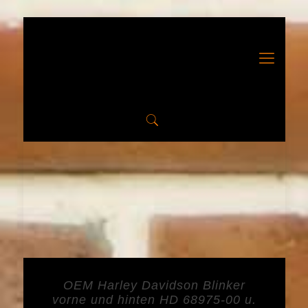
OEM Harley Davidson Blinker
vorne und hinten HD 68975-00 u.