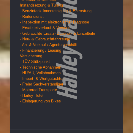
Instandsetzung & Tuning
- Benzintank Innenreinigung & Entrostung
- Reifendienst
- Inspektion mit elektronischer Diagnose
- Ersatzteilverkauf & Versand
- Gebrauchte Ersatz- Zubehör- & Einzelteile
- Neu- & Gebrauchtfahrzeuge
- An- & Verkauf / Agenturgeschäft
- Finanzierung / Leasing
Versicherung
- TÜV Stützpunkt
- Technische Abnahmen
- HU/AU, Vollabnahmen
- Import- & Wertgutachten
- Freier Sachverständiger
- Motorrad Transporte
- Harley Hotel
- Einlagerung von Bikes