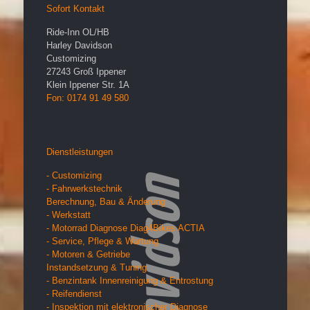
Sofort Kontakt
Ride-Inn OL/HB
Harley Davidson
Customizing
27243
Groß Ippener
Klein Ippener Str. 1A
Fon: 0174 91 49 580
Dienstleistungen
- Customizing
- Fahrwerkstechnik
Berechnung, Bau & Änderung
- Werkstatt
- Motorrad Diagnose Diag4Bikes ACTIA
- Service, Pflege & Wartung
- Motoren & Getriebe
Instandsetzung & Tuning
- Benzintank Innenreinigung & Entrostung
- Reifendienst
- Inspektion mit elektronischer Diagnose