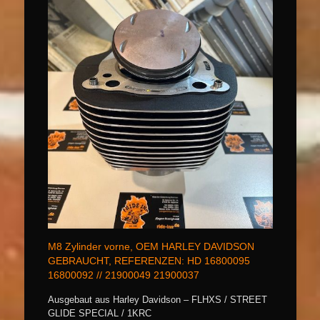
M8 Zylinder vorne, OEM HARLEY DAVIDSON
GEBRAUCHT, REFERENZEN: HD 16800095
16800092 // 21900049 21900037
Ausgebaut aus Harley Davidson – FLHXS / STREET
GLIDE SPECIAL / 1KRC