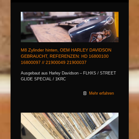
M8 Zylinder hinten, OEM HARLEY DAVIDSON
GEBRAUCHT, REFERENZEN: HD 16800100
16800097 // 21900049 21900037
Ausgebaut aus Harley Davidson – FLHXS / STREET
GLIDE SPECIAL / 1KRC
Mehr erfahren