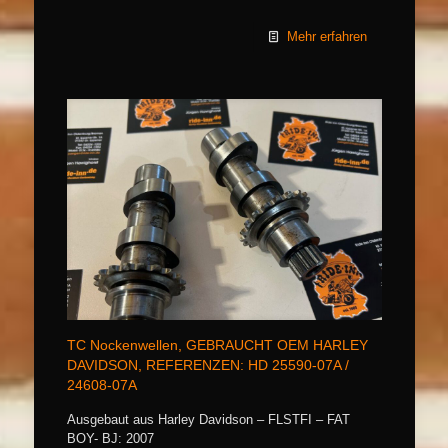
Mehr erfahren
TC Nockenwellen, GEBRAUCHT OEM HARLEY
DAVIDSON, REFERENZEN: HD 25590-07A /
24608-07A
Ausgebaut aus Harley Davidson – FLSTFI – FAT
BOY- BJ: 2007