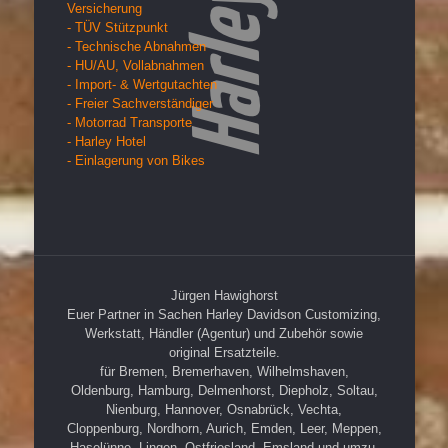
Versicherung
- TÜV Stützpunkt
- Technische Abnahmen
- HU/AU, Vollabnahmen
- Import- & Wertgutachten
- Freier Sachverständiger
- Motorrad Transporte
- Harley Hotel
- Einlagerung von Bikes
Jürgen Hawighorst
Euer Partner in Sachen Harley Davidson Customizing,
Werkstatt, Händler (Agentur) und Zubehör sowie
original Ersatzteile.
für Bremen, Bremerhaven, Wilhelmshaven,
Oldenburg, Hamburg, Delmenhorst, Diepholz, Soltau,
Nienburg, Hannover, Osnabrück, Vechta,
Cloppenburg, Nordhorn, Aurich, Emden, Leer, Meppen,
Haselünne, Lingen, Ostfriesland, Emsland und umzu.