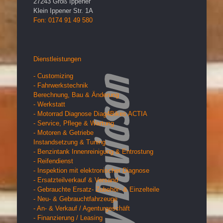
27243
Groß Ippener
Klein Ippener Str. 1A
Fon: 0174 91 49 580
Dienstleistungen
- Customizing
- Fahrwerkstechnik
Berechnung, Bau & Änderung
- Werkstatt
- Motorrad Diagnose Diag4Bikes ACTIA
- Service, Pflege & Wartung
- Motoren & Getriebe
Instandsetzung & Tuning
- Benzintank Innenreinigung & Entrostung
- Reifendienst
- Inspektion mit elektronischer Diagnose
- Ersatzteilverkauf & Versand
- Gebrauchte Ersatz- Zubehör- & Einzelteile
- Neu- & Gebrauchtfahrzeuge
- An- & Verkauf / Agenturgeschäft
- Finanzierung / Leasing