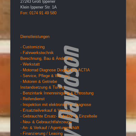
27243
Groß Ippener
Klein Ippener Str. 1A
Fon: 0174 91 49 580
Dienstleistungen
- Customizing
- Fahrwerkstechnik
Berechnung, Bau & Änderung
- Werkstatt
- Motorrad Diagnose Diag4Bikes ACTIA
- Service, Pflege & Wartung
- Motoren & Getriebe
Instandsetzung & Tuning
- Benzintank Innenreinigung & Entrostung
- Reifendienst
- Inspektion mit elektronischer Diagnose
- Ersatzteilverkauf & Versand
- Gebrauchte Ersatz- Zubehör- & Einzelteile
- Neu- & Gebrauchtfahrzeuge
- An- & Verkauf / Agenturgeschäft
- Finanzierung / Leasing