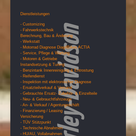
Dienstleistungen
- Customizing
- Fahrwerkstechnik
Berechnung, Bau & Änderung
- Werkstatt
- Motorrad Diagnose Diag4Bikes ACTIA
- Service, Pflege & Wartung
- Motoren & Getriebe
Instandsetzung & Tuning
- Benzintank Innenreinigung & Entrostung
- Reifendienst
- Inspektion mit elektronischer Diagnose
- Ersatzteilverkauf & Versand
- Gebrauchte Ersatz- Zubehör- & Einzelteile
- Neu- & Gebrauchtfahrzeuge
- An- & Verkauf / Agenturgeschäft
- Finanzierung / Leasing
Versicherung
- TÜV Stützpunkt
- Technische Abnahmen
- HU/AU, Vollabnahmen