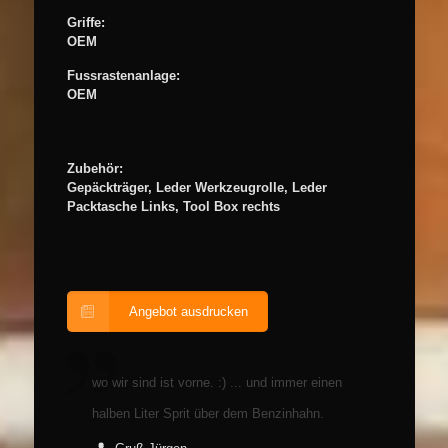
Griffe:
OEM
Fussrastenanlage:
OEM
Zubehör:
Gepäckträger, Leder Werkzeugrolle, Leder
Packtasche Links, Tool Box rechts
Angebot ausdrucken
wo wir sind ist vorne. :) ... und immer einen
halben Liter Sprit über dem Benzinhahn.