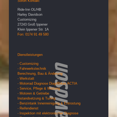
Sofort Kontakt
Ride-Inn OL/HB
Harley Davidson
Customizing
27243
Groß Ippener
Klein Ippener Str. 1A
Fon: 0174 91 49 580
Dienstleistungen
- Customizing
- Fahrwerkstechnik
Berechnung, Bau & Änderung
- Werkstatt
- Motorrad Diagnose Diag4Bikes ACTIA
- Service, Pflege & Wartung
- Motoren & Getriebe
Instandsetzung & Tuning
- Benzintank Innenreinigung & Entrostung
- Reifendienst
- Inspektion mit elektronischer Diagnose