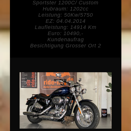
Sportster 1200C/ Custom
Hubraum: 1202cc
Leistung: 50Kw/5750
EZ: 04.04.2014
Laufleistung: 14914 Km
Euro: 10490,-
Kundenaufrag
Besichtigung Grosser Ort 2