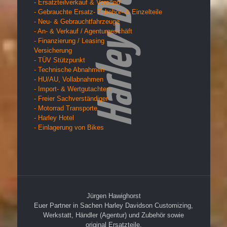
- Ersatzteilverkauf & Versand
- Gebrauchte Ersatz- Zubehör- & Einzelteile
- Neu- & Gebrauchtfahrzeuge
- An- & Verkauf / Agenturgeschäft
- Finanzierung / Leasing
Versicherung
- TÜV Stützpunkt
- Technische Abnahmen
- HU/AU, Vollabnahmen
- Import- & Wertgutachten
- Freier Sachverständiger
- Motorrad Transporte
- Harley Hotel
- Einlagerung von Bikes
Jürgen Hawighorst
Euer Partner in Sachen Harley Davidson Customizing,
Werkstatt, Händler (Agentur) und Zubehör sowie
original Ersatzteile.