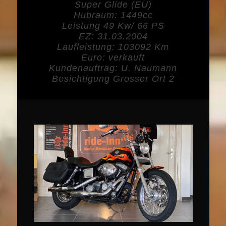
Super Glide (EU)
Hubraum: 1449cc
Leistung 49 Kw/ 66 PS
EZ: 31.03.2004
Laufleistung: 103092 Km
Euro: verkauft
Kundenauftrag: U. Naumann
Besichtigung Grosser Ort 2