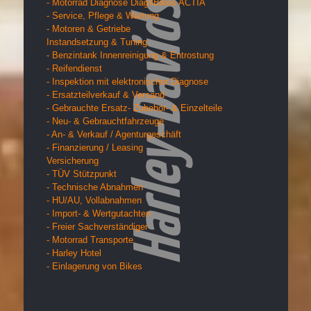
- Motorrad Diagnose Diag4Bikes ACTIA
- Service, Pflege & Wartung
- Motoren & Getriebe
Instandsetzung & Tuning
- Benzintank Innenreinigung & Entrostung
- Reifendienst
- Inspektion mit elektronischer Diagnose
- Ersatzteilverkauf & Versand
- Gebrauchte Ersatz- Zubehör- & Einzelteile
- Neu- & Gebrauchtfahrzeuge
- An- & Verkauf / Agenturgeschäft
- Finanzierung / Leasing
Versicherung
- TÜV Stützpunkt
- Technische Abnahmen
- HU/AU, Vollabnahmen
- Import- & Wertgutachten
- Freier Sachverständiger
- Motorrad Transporte
- Harley Hotel
- Einlagerung von Bikes