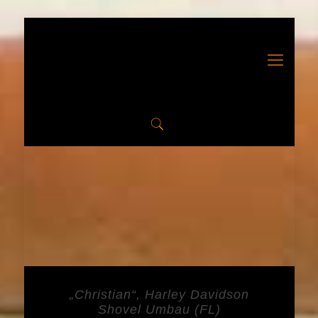
„Christian“, Harley Davidson
Shovel Umbau (FL)