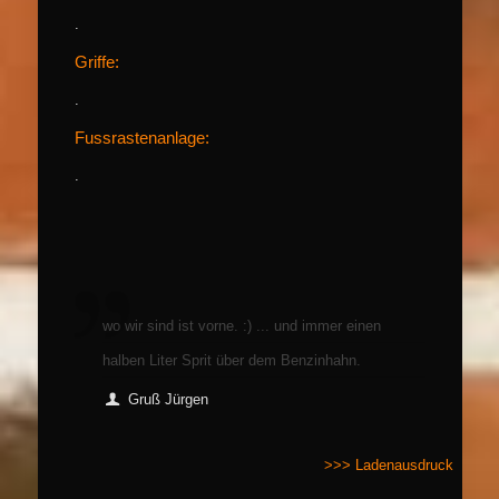
.
Griffe:
.
Fussrastenanlage:
.
wo wir sind ist vorne. :) ... und immer einen
halben Liter Sprit über dem Benzinhahn.
Gruß Jürgen
>>> Ladenausdruck