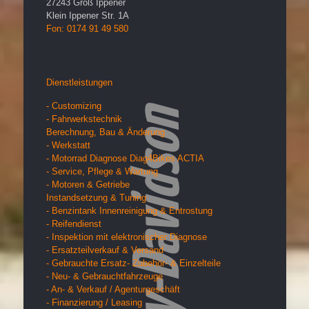
27243
Groß Ippener
Klein Ippener Str. 1A
Fon: 0174 91 49 580
Dienstleistungen
- Customizing
- Fahrwerkstechnik
Berechnung, Bau & Änderung
- Werkstatt
- Motorrad Diagnose Diag4Bikes ACTIA
- Service, Pflege & Wartung
- Motoren & Getriebe
Instandsetzung & Tuning
- Benzintank Innenreinigung & Entrostung
- Reifendienst
- Inspektion mit elektronischer Diagnose
- Ersatzteilverkauf & Versand
- Gebrauchte Ersatz- Zubehör- & Einzelteile
- Neu- & Gebrauchtfahrzeuge
- An- & Verkauf / Agenturgeschäft
- Finanzierung / Leasing