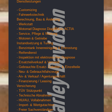
Dienstleistungen
- Customizing
- Fahrwerkstechnik
Berechnung, Bau & Änderung
- Werkstatt
- Motorrad Diagnose Diag4Bikes ACTIA
- Service, Pflege & Wartung
- Motoren & Getriebe
Instandsetzung & Tuning
- Benzintank Innenreinigung & Entrostung
- Reifendienst
- Inspektion mit elektronischer Diagnose
- Ersatzteilverkauf & Versand
- Gebrauchte Ersatz- Zubehör- & Einzelteile
- Neu- & Gebrauchtfahrzeuge
- An- & Verkauf / Agenturgeschäft
- Finanzierung / Leasing
Versicherung
- TÜV Stützpunkt
- Technische Abnahmen
- HU/AU, Vollabnahmen
- Import- & Wertgutachten
- Freier Sachverständiger