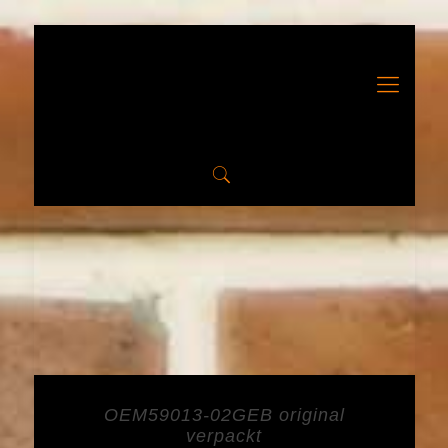
OEM59013-02GEB original
verpackt