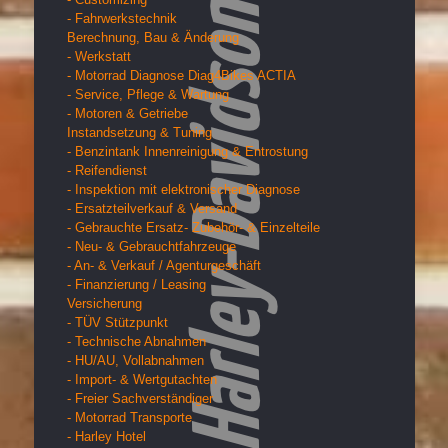
- Fahrwerkstechnik
Berechnung, Bau & Änderung
- Werkstatt
- Motorrad Diagnose Diag4Bikes ACTIA
- Service, Pflege & Wartung
- Motoren & Getriebe
Instandsetzung & Tuning
- Benzintank Innenreinigung & Entrostung
- Reifendienst
- Inspektion mit elektronischer Diagnose
- Ersatzteilverkauf & Versand
- Gebrauchte Ersatz- Zubehör- & Einzelteile
- Neu- & Gebrauchtfahrzeuge
- An- & Verkauf / Agenturgeschäft
- Finanzierung / Leasing
Versicherung
- TÜV Stützpunkt
- Technische Abnahmen
- HU/AU, Vollabnahmen
- Import- & Wertgutachten
- Freier Sachverständiger
- Motorrad Transporte
- Harley Hotel