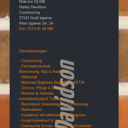
Ride-Inn OL/HB
Harley Davidson
Customizing
27243
Groß Ippener
Klein Ippener Str. 1A
Fon: 0174 91 49 580
Dienstleistungen
- Customizing
- Fahrwerkstechnik
Berechnung, Bau & Änderung
- Werkstatt
- Motorrad Diagnose Diag4Bikes ACTIA
- Service, Pflege & Wartung
- Motoren & Getriebe
Instandsetzung & Tuning
- Benzintank Innenreinigung & Entrostung
- Reifendienst
- Inspektion mit elektronischer Diagnose
- Ersatzteilverkauf & Versand
- Gebrauchte Ersatz- Zubehör- & Einzelteile