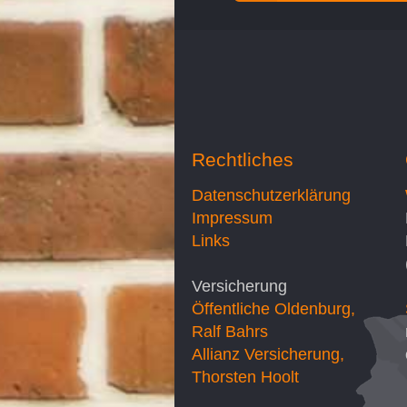
Rechtliches
Datenschutzerklärung
Impressum
Links
Versicherung
Öffentliche Oldenburg,
Ralf Bahrs
Allianz Versicherung,
Thorsten Hoolt