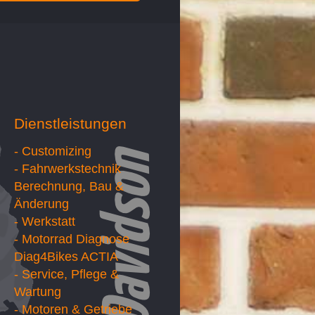
Dienstleistungen
- Customizing
- Fahrwerkstechnik
Berechnung, Bau &
Änderung
- Werkstatt
- Motorrad Diagnose
Diag4Bikes ACTIA
- Service, Pflege &
Wartung
- Motoren & Getriebe