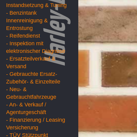
Instandsetzung & Tuning
- Benzintank
Innenreinigung &
Entrostung
- Reifendienst
- Inspektion mit
elektronischer Diagnose
- Ersatzteilverkauf &
Versand
- Gebrauchte Ersatz-
Zubehör- & Einzelteile
- Neu- &
Gebrauchtfahrzeuge
- An- & Verkauf /
Agenturgeschäft
- Finanzierung / Leasing
Versicherung
- TÜV Stützpunkt