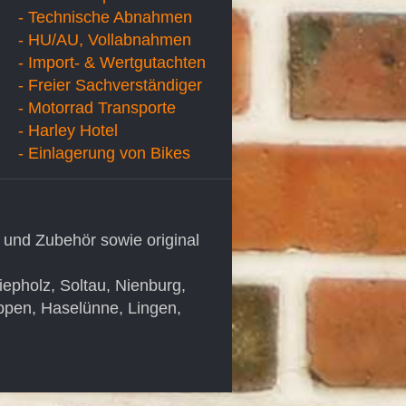
- Technische Abnahmen
- HU/AU, Vollabnahmen
- Import- & Wertgutachten
- Freier Sachverständiger
- Motorrad Transporte
- Harley Hotel
- Einlagerung von Bikes
 und Zubehör sowie original
pholz, Soltau, Nienburg,
ppen, Haselünne, Lingen,