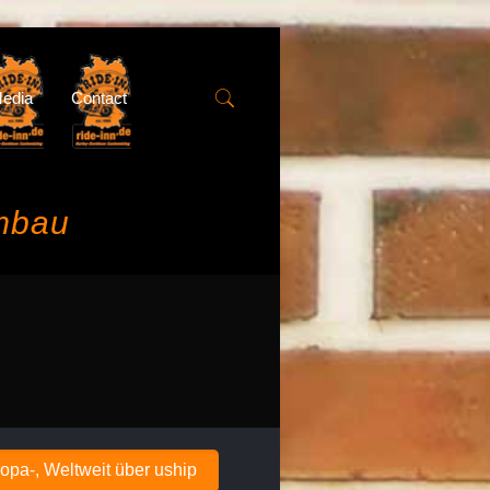
edia
Contact
mbau
opa-, Weltweit über uship