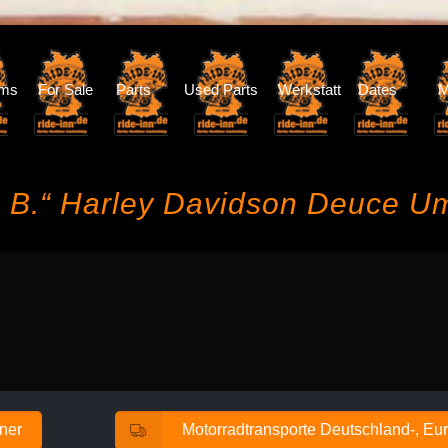
oms
For Sale
Parts
Used Parts
Werkstatt
Dates
M
 B.“ Harley Davidson Deuce U
ener
Motorradtransporte Deutschland-, Eur