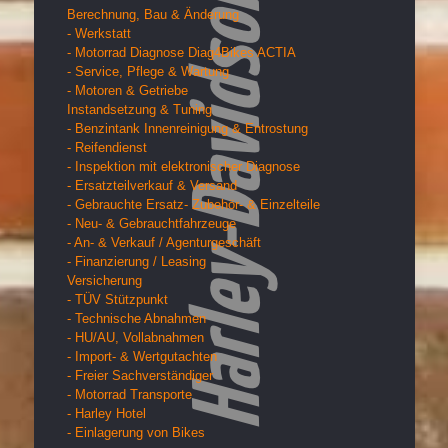
Berechnung, Bau & Änderung
- Werkstatt
- Motorrad Diagnose Diag4Bikes ACTIA
- Service, Pflege & Wartung
- Motoren & Getriebe
Instandsetzung & Tuning
- Benzintank Innenreinigung & Entrostung
- Reifendienst
- Inspektion mit elektronischer Diagnose
- Ersatzteilverkauf & Versand
- Gebrauchte Ersatz- Zubehör- & Einzelteile
- Neu- & Gebrauchtfahrzeuge
- An- & Verkauf / Agenturgeschäft
- Finanzierung / Leasing
Versicherung
- TÜV Stützpunkt
- Technische Abnahmen
- HU/AU, Vollabnahmen
- Import- & Wertgutachten
- Freier Sachverständiger
- Motorrad Transporte
- Harley Hotel
- Einlagerung von Bikes