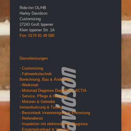
Ride-Inn OL/HB
Harley Davidson
Customizing
27243
Groß Ippener
Klein Ippener Str. 1A
Fon: 0174 91 49 580
Dienstleistungen
- Customizing
- Fahrwerkstechnik
Berechnung, Bau & Änderung
- Werkstatt
- Motorrad Diagnose Diag4Bikes ACTIA
- Service, Pflege & Wartung
- Motoren & Getriebe
Instandsetzung & Tuning
- Benzintank Innenreinigung & Entrostung
- Reifendienst
- Inspektion mit elektronischer Diagnose
- Ersatzteilverkauf & Versand