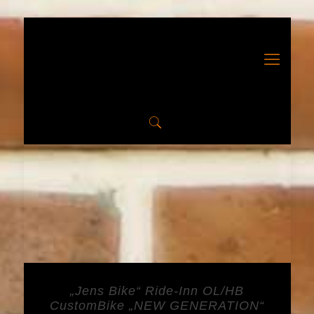
„Jens Bike“ Ride-Inn OL/HB
CustomBike „NEW GENERATION“