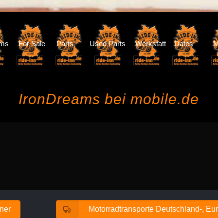
oms
For Sale
Parts
Used Parts
Werkstatt
Dates
M
IronDreams bei mobile.de
ener
Motorradtransporte Deutschland-, Eur