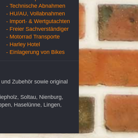
- Technische Abnahmen
- HU/AU, Vollabnahmen
- Import- & Wertgutachten
- Freier Sachverständiger
- Motorrad Transporte
- Harley Hotel
- Einlagerung von Bikes
 und Zubehör sowie original
pholz, Soltau, Nienburg,
ppen, Haselünne, Lingen,