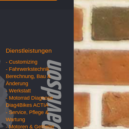
Dienstleistungen
- Customizing
- Fahrwerkstechnik
Berechnung, Bau &
Änderung
- Werkstatt
- Motorrad Diagnose
Diag4Bikes ACTIA
- Service, Pflege &
Wartung
- Motoren & Getriebe