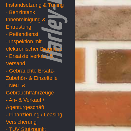
Instandsetzung & Tuning
- Benzintank
Innenreinigung &
Entrostung
- Reifendienst
- Inspektion mit
elektronischer Diagnose
- Ersatzteilverkauf &
Versand
- Gebrauchte Ersatz-
Zubehör- & Einzelteile
- Neu- &
Gebrauchtfahrzeuge
- An- & Verkauf /
Agenturgeschäft
- Finanzierung / Leasing
Versicherung
- TÜV Stützpunkt