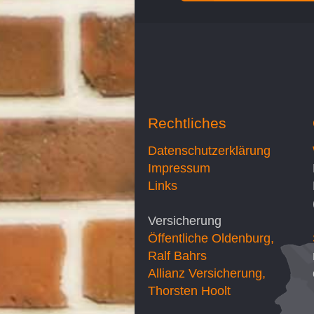
Rechtliches
Datenschutzerklärung
Impressum
Links
Versicherung
Öffentliche Oldenburg,
Ralf Bahrs
Allianz Versicherung,
Thorsten Hoolt