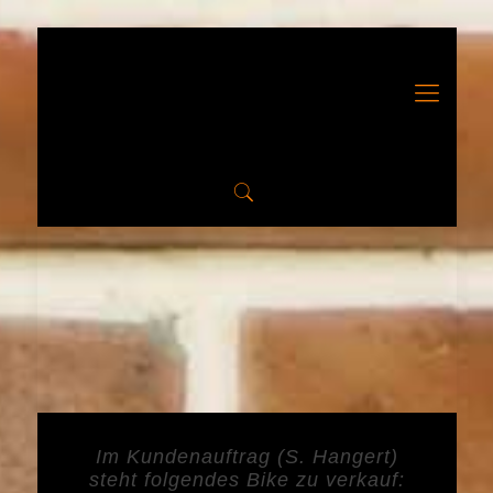
Im Kundenauftrag (S. Hangert)
steht folgendes Bike zu verkauf: