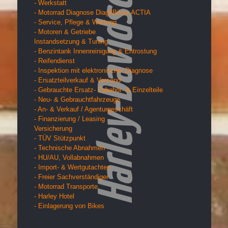
- Werkstatt
- Motorrad Diagnose Diag4Bikes ACTIA
- Service, Pflege & Wartung
- Motoren & Getriebe
Instandsetzung & Tuning
- Benzintank Innenreinigung & Entrostung
- Reifendienst
- Inspektion mit elektronischer Diagnose
- Ersatzteilverkauf & Versand
- Gebrauchte Ersatz- Zubehör- & Einzelteile
- Neu- & Gebrauchtfahrzeuge
- An- & Verkauf / Agenturgeschäft
- Finanzierung / Leasing
Versicherung
- TÜV Stützpunkt
- Technische Abnahmen
- HU/AU, Vollabnahmen
- Import- & Wertgutachten
- Freier Sachverständiger
- Motorrad Transporte
- Harley Hotel
- Einlagerung von Bikes