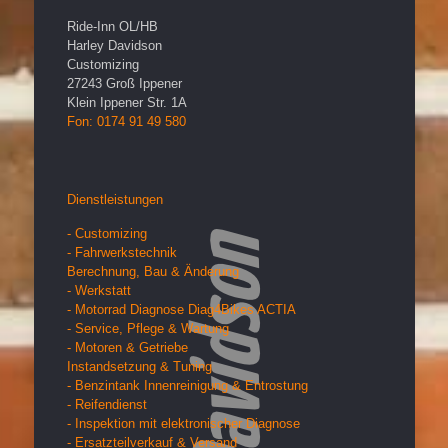
Ride-Inn OL/HB
Harley Davidson
Customizing
27243
Groß Ippener
Klein Ippener Str. 1A
Fon: 0174 91 49 580
Dienstleistungen
- Customizing
- Fahrwerkstechnik
Berechnung, Bau & Änderung
- Werkstatt
- Motorrad Diagnose Diag4Bikes ACTIA
- Service, Pflege & Wartung
- Motoren & Getriebe
Instandsetzung & Tuning
- Benzintank Innenreinigung & Entrostung
- Reifendienst
- Inspektion mit elektronischer Diagnose
- Ersatzteilverkauf & Versand