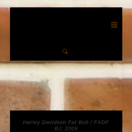
Harley Davidson Fat Bob / FXDF
BJ: 2009