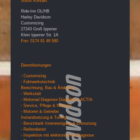
Sofort Kontakt
Ride-Inn OL/HB
Harley Davidson
Customizing
27243
Groß Ippener
Klein Ippener Str. 1A
Fon: 0174 91 49 580
Dienstleistungen
- Customizing
- Fahrwerkstechnik
Berechnung, Bau & Änderung
- Werkstatt
- Motorrad Diagnose Diag4Bikes ACTIA
- Service, Pflege & Wartung
- Motoren & Getriebe
Instandsetzung & Tuning
- Benzintank Innenreinigung & Entrostung
- Reifendienst
- Inspektion mit elektronischer Diagnose