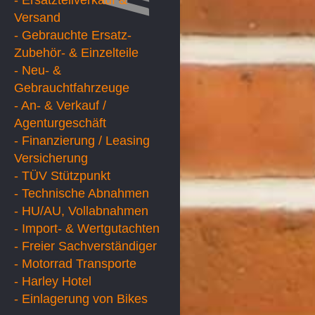
- Ersatzteilverkauf &
Versand
- Gebrauchte Ersatz-
Zubehör- & Einzelteile
- Neu- &
Gebrauchtfahrzeuge
- An- & Verkauf /
Agenturgeschäft
- Finanzierung / Leasing
Versicherung
- TÜV Stützpunkt
- Technische Abnahmen
- HU/AU, Vollabnahmen
- Import- & Wertgutachten
- Freier Sachverständiger
- Motorrad Transporte
- Harley Hotel
- Einlagerung von Bikes