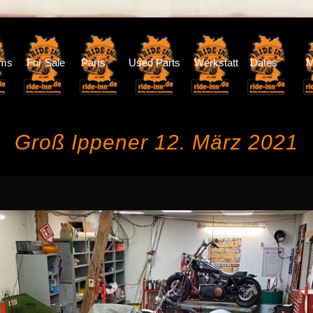
oms
For Sale
Parts
Used Parts
Werkstatt
Dates
M
Groß Ippener 12. März 2021