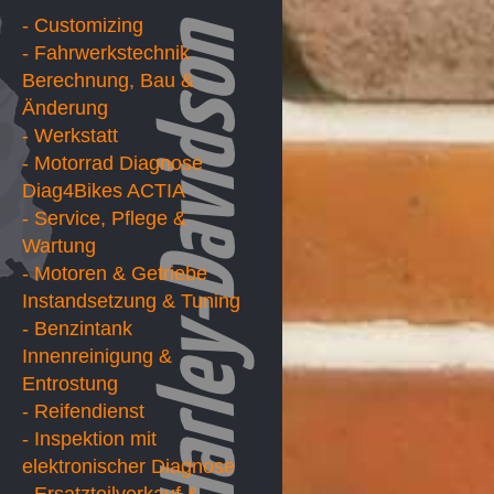
- Customizing
- Fahrwerkstechnik
Berechnung, Bau &
Änderung
- Werkstatt
- Motorrad Diagnose
Diag4Bikes ACTIA
- Service, Pflege &
Wartung
- Motoren & Getriebe
Instandsetzung & Tuning
- Benzintank
Innenreinigung &
Entrostung
- Reifendienst
- Inspektion mit
elektronischer Diagnose