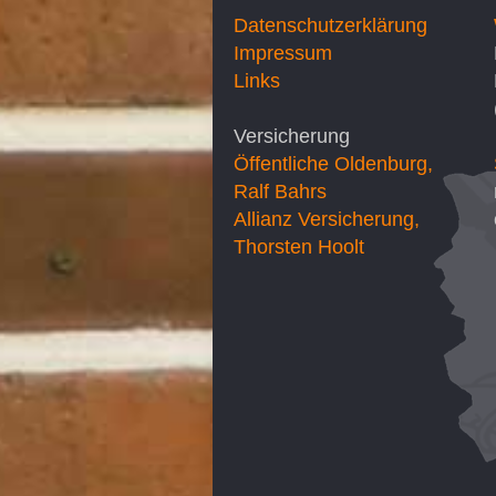
Datenschutzerklärung
Impressum
Links
Versicherung
Öffentliche Oldenburg,
Ralf Bahrs
Allianz Versicherung,
Thorsten Hoolt