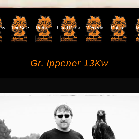
oms
For Sale
Parts
Used Parts
Werkstatt
Dates
M
Gr. Ippener 13Kw