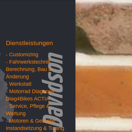
Dienstleistungen
- Customizing
- Fahrwerkstechnik
Berechnung, Bau &
Änderung
- Werkstatt
- Motorrad Diagnose
Diag4Bikes ACTIA
- Service, Pflege &
Wartung
- Motoren & Getriebe
Instandsetzung & Tuning