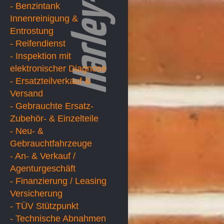
- Benzintank
Innenreinigung &
Entrostung
- Reifendienst
- Inspektion mit
elektronischer Diagnose
- Ersatzteilverkauf &
Versand
- Gebrauchte Ersatz-
Zubehör- & Einzelteile
- Neu- &
Gebrauchtfahrzeuge
- An- & Verkauf /
Agenturgeschäft
- Finanzierung / Leasing
Versicherung
- TÜV Stützpunkt
- Technische Abnahmen