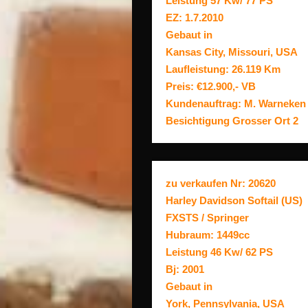
Leistung 57 Kw/ 77 PS
EZ: 1.7.2010
Gebaut in
Kansas City, Missouri, USA
Laufleistung: 26.119 Km
Preis: €12.900,- VB
Kundenauftrag: M. Warneken
Besichtigung Grosser Ort 2
zu verkaufen Nr: 20620
Harley Davidson Softail (US)
FXSTS / Springer
Hubraum: 1449cc
Leistung 46 Kw/ 62 PS
Bj: 2001
Gebaut in
York, Pennsylvania, USA