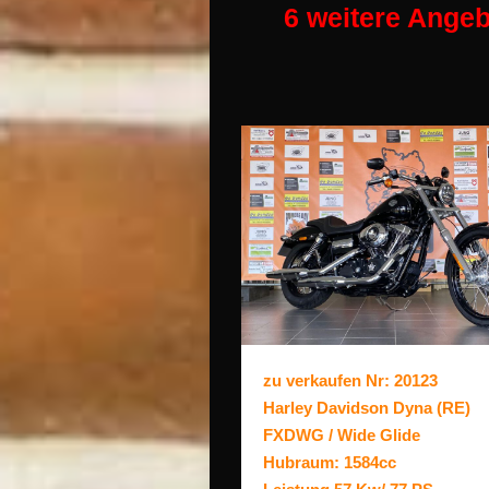
6 weitere Angeb
zu verkaufen Nr: 20123
Harley Davidson Dyna (RE)
FXDWG / Wide Glide
Hubraum: 1584cc