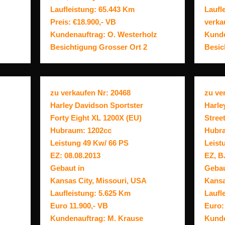
Laufleistung: 65.443 Km
Laufl
Preis: €18.900,- VB
verka
Kundenauftrag: O. Westerholz
Kunde
Besichtigung Grosser Ort 2
Besic
zu verkaufen Nr: 20468
zu ve
Harley Davidson Sportster
Harle
Forty Eight XL 1200X (EU)
Stree
Hubraum: 1202cc
Hubra
Leistung 49 Kw/ 66 PS
Leist
EZ: 08.08.2013
EZ, BJ
Gebaut in
Gebau
Kansas City, Missouri, USA
Kansa
Laufleistung: 5.625 Km
Laufl
Euro 11.900,- VB
Euro: 
Kundenauftrag: M. Krause
Kunde