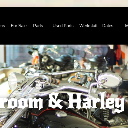
oms
For Sale
Parts
Used Parts
Werkstatt
Dates
M
room & Harley 