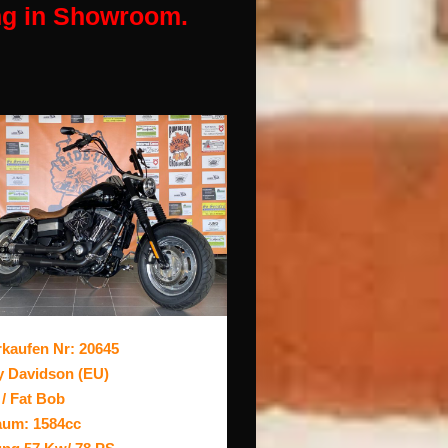
ung in Showroom.
rkaufen Nr: 20645
y Davidson (EU)
/ Fat Bob
um: 1584cc