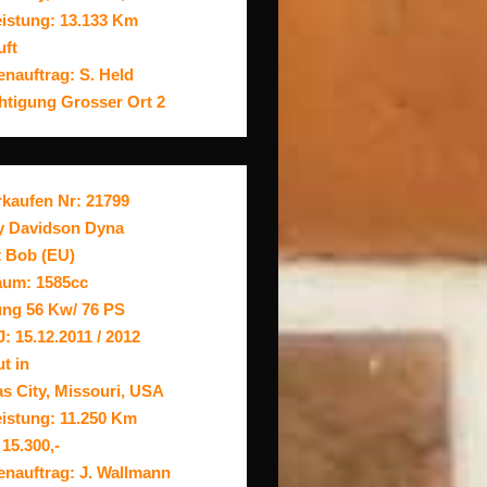
eistung: 13.133 Km
uft
nauftrag: S. Held
htigung Grosser Ort 2
rkaufen Nr: 21799
y Davidson Dyna
t Bob (EU)
um: 1585cc
ung 56 Kw/ 76 PS
: 15.12.2011 / 2012
t in
s City, Missouri, USA
eistung: 11.250 Km
15.300,-
nauftrag: J. Wallmann