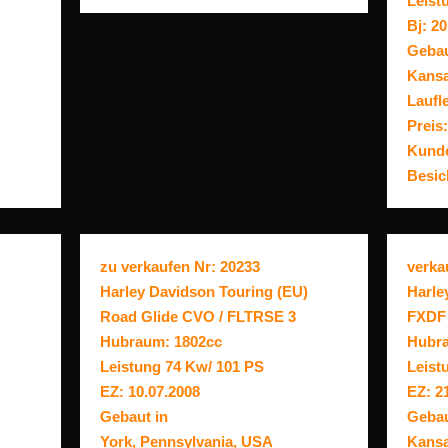
Leist
Bj: 2
Gebau
Kansa
Laufl
Preis:
Kunde
Besic
zu verkaufen Nr: 20233
verka
Harley Davidson Touring (EU)
Harle
Road Glide CVO / FLTRSE 3
FXDF 
Hubraum: 1802cc
Hubra
Leistung 74 Kw/ 101 PS
Leist
EZ: 10.07.2008
EZ: 2
Gebaut in
Gebau
York, Pennsylvania, USA
Kansa