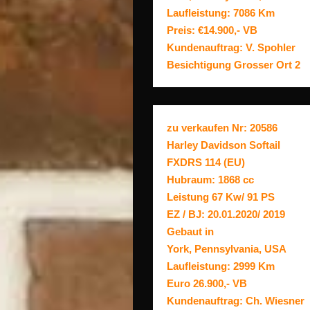
Laufleistung: 7086 Km
Preis: €14.900,- VB
Kundenauftrag: V. Spohler
Besichtigung Grosser Ort 2
zu verkaufen Nr: 20586
Harley Davidson Softail
FXDRS 114 (EU)
Hubraum: 1868 cc
Leistung 67 Kw/ 91 PS
EZ / BJ: 20.01.2020/ 2019
Gebaut in
York, Pennsylvania, USA
Laufleistung: 2999 Km
Euro 26.900,- VB
Kundenauftrag: Ch. Wiesner