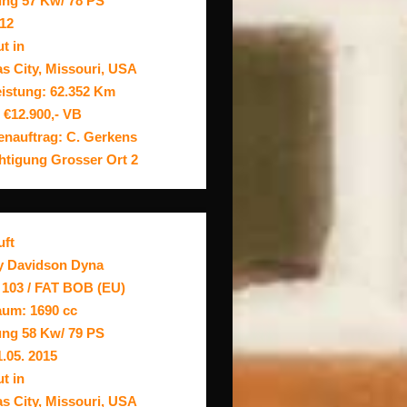
ung 57 Kw/ 78 PS
012
t in
s City, Missouri, USA
eistung: 62.352 Km
 €12.900,- VB
nauftrag: C. Gerkens
htigung Grosser Ort 2
uft
y Davidson Dyna
103 / FAT BOB (EU)
um: 1690 cc
ung 58 Kw/ 79 PS
1.05. 2015
t in
s City, Missouri, USA