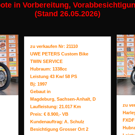
ote in Vorbereitung, Vorabbesichtig
(Stand 26.05.2026)
zu verkaufen Nr: 21110
UWE PETERS Custom Bike
TWIN SERVICE
Hubraum: 1338cc
Leistung 43 Kw/ 58 PS
Bj: 1997
Gebaut in
Magdeburg, Sachsen-Anhalt, D
zu ve
Laufleistung: 21.017 Km
Harle
Preis: € 8.900,- VB
FXDF 
Kundenauftrag: A. Schulz
Hubra
Besichtigung Grosser Ort 2