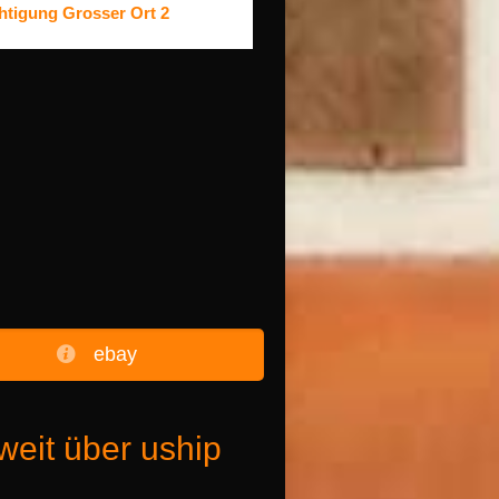
htigung Grosser Ort 2
ebay
weit über uship