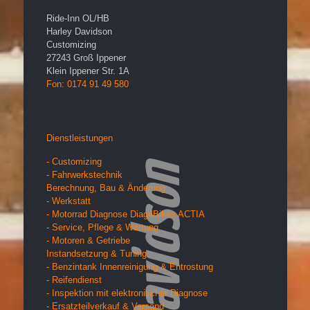
Ride-Inn OL/HB
Harley Davidson
Customizing
27243
Groß Ippener
Klein Ippener Str. 1A
Fon: 0174 91 49 580
Dienstleistungen
- Customizing
- Fahrwerkstechnik
Berechnung, Bau & Änderung
- Werkstatt
- Motorrad Diagnose Diag4Bikes ACTIA
- Service, Pflege & Wartung
- Motoren & Getriebe
Instandsetzung & Tuning
- Benzintank Innenreinigung & Entrostung
- Reifendienst
- Inspektion mit elektronischer Diagnose
- Ersatzteilverkauf & Versand