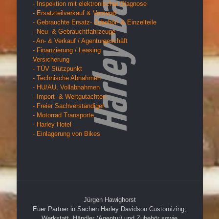
- Inspektion mit elektronischer Diagnose
- Ersatzteilverkauf & Versand
- Gebrauchte Ersatz- Zubehör- & Einzelteile
- Neu- & Gebrauchtfahrzeuge
- An- & Verkauf / Agenturgeschäft
- Finanzierung / Leasing
Versicherung
- TÜV Stützpunkt
- Technische Abnahmen
- HU/AU, Vollabnahmen
- Import- & Wertgutachten
- Freier Sachverständiger
- Motorrad Transporte
- Harley Hotel
- Einlagerung von Bikes
Jürgen Hawighorst
Euer Partner in Sachen Harley Davidson Customizing,
Werkstatt, Händler (Agentur) und Zubehör sowie