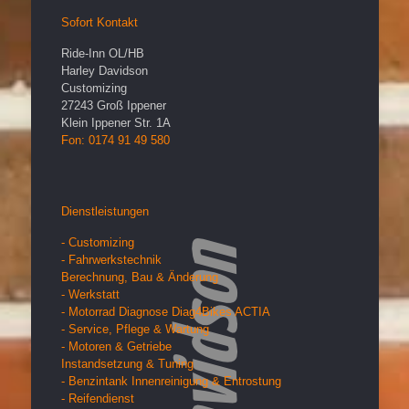
Sofort Kontakt
Ride-Inn OL/HB
Harley Davidson
Customizing
27243
Groß Ippener
Klein Ippener Str. 1A
Fon: 0174 91 49 580
Dienstleistungen
- Customizing
- Fahrwerkstechnik
Berechnung, Bau & Änderung
- Werkstatt
- Motorrad Diagnose Diag4Bikes ACTIA
- Service, Pflege & Wartung
- Motoren & Getriebe
Instandsetzung & Tuning
- Benzintank Innenreinigung & Entrostung
- Reifendienst