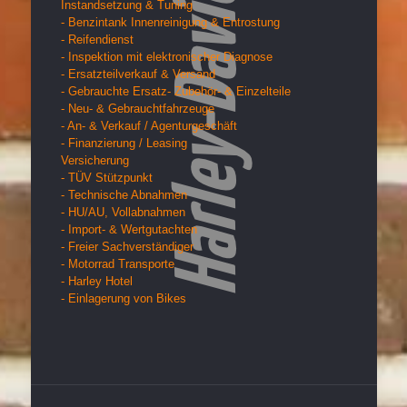
Instandsetzung & Tuning
- Benzintank Innenreinigung & Entrostung
- Reifendienst
- Inspektion mit elektronischer Diagnose
- Ersatzteilverkauf & Versand
- Gebrauchte Ersatz- Zubehör- & Einzelteile
- Neu- & Gebrauchtfahrzeuge
- An- & Verkauf / Agenturgeschäft
- Finanzierung / Leasing
Versicherung
- TÜV Stützpunkt
- Technische Abnahmen
- HU/AU, Vollabnahmen
- Import- & Wertgutachten
- Freier Sachverständiger
- Motorrad Transporte
- Harley Hotel
- Einlagerung von Bikes