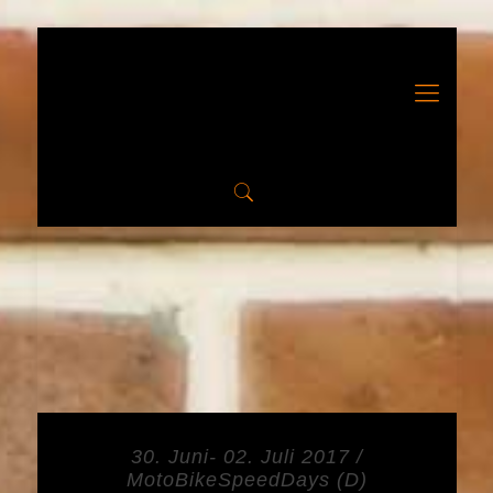
30. Juni- 02. Juli 2017 /
MotoBikeSpeedDays (D)