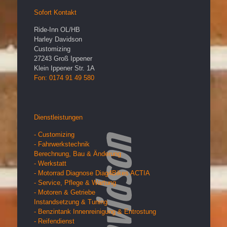
Sofort Kontakt
Ride-Inn OL/HB
Harley Davidson
Customizing
27243
Groß Ippener
Klein Ippener Str. 1A
Fon: 0174 91 49 580
Dienstleistungen
- Customizing
- Fahrwerkstechnik
Berechnung, Bau & Änderung
- Werkstatt
- Motorrad Diagnose Diag4Bikes ACTIA
- Service, Pflege & Wartung
- Motoren & Getriebe
Instandsetzung & Tuning
- Benzintank Innenreinigung & Entrostung
- Reifendienst