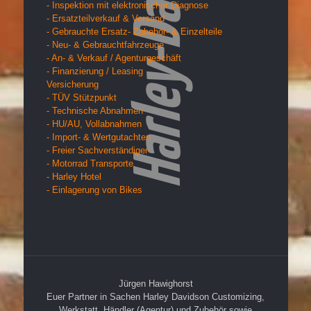
- Inspektion mit elektronischer Diagnose
- Ersatzteilverkauf & Versand
- Gebrauchte Ersatz- Zubehör- & Einzelteile
- Neu- & Gebrauchtfahrzeuge
- An- & Verkauf / Agenturgeschäft
- Finanzierung / Leasing
Versicherung
- TÜV Stützpunkt
- Technische Abnahmen
- HU/AU, Vollabnahmen
- Import- & Wertgutachten
- Freier Sachverständiger
- Motorrad Transporte
- Harley Hotel
- Einlagerung von Bikes
Jürgen Hawighorst
Euer Partner in Sachen Harley Davidson Customizing,
Werkstatt, Händler (Agentur) und Zubehör sowie