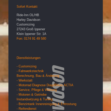
Sofort Kontakt
Ride-Inn OL/HB
Harley Davidson
Customizing
27243
Groß Ippener
Klein Ippener Str. 1A
Fon: 0174 91 49 580
Dienstleistungen
- Customizing
- Fahrwerkstechnik
Berechnung, Bau & Änderung
- Werkstatt
- Motorrad Diagnose Diag4Bikes ACTIA
- Service, Pflege & Wartung
- Motoren & Getriebe
Instandsetzung & Tuning
- Benzintank Innenreinigung & Entrostung
- Reifendienst