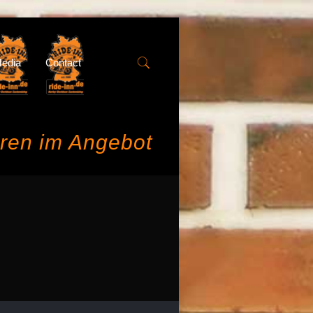
edia
Contact
oren im Angebot