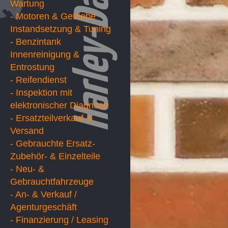
Wartung
- Motoren & Getriebe
Instandsetzung & Tuning
- Benzintank
Innenreinigung &
Entrostung
- Reifendienst
- Inspektion mit
elektronischer Diagnose
- Ersatzteilverkauf &
Versand
- Gebrauchte Ersatz-
Zubehör- & Einzelteile
- Neu- &
Gebrauchtfahrzeuge
- An- & Verkauf /
Agenturgeschäft
- Finanzierung / Leasing