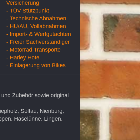
Versicherung
- TÜV Stützpunkt
- Technische Abnahmen
- HU/AU, Vollabnahmen
- Import- & Wertgutachten
- Freier Sachverständiger
- Motorrad Transporte
- Harley Hotel
- Einlagerung von Bikes
 und Zubehör sowie original
pholz, Soltau, Nienburg,
ppen, Haselünne, Lingen,