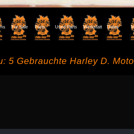
oms
For Sale
Parts
Used Parts
Werkstatt
Dates
M
: 5 Gebrauchte Harley D. Mot