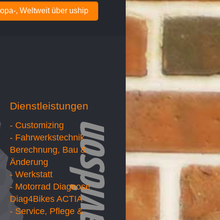
opa-, Weltweit über uship
Dienstleistungen
- Customizing
- Fahrwerkstechnik
Berechnung, Bau &
Änderung
- Werkstatt
- Motorrad Diagnose
Diag4Bikes ACTIA
- Service, Pflege &