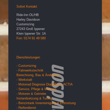
Sofort Kontakt
Ride-Inn OL/HB
Harley Davidson
Customizing
27243
Groß Ippener
Klein Ippener Str. 1A
Fon: 0174 91 49 580
Dienstleistungen
- Customizing
- Fahrwerkstechnik
Berechnung, Bau & Änderung
- Werkstatt
- Motorrad Diagnose Diag4Bikes ACTIA
- Service, Pflege & Wartung
- Motoren & Getriebe
Instandsetzung & Tuning
- Benzintank Innenreinigung & Entrostung
- Reifendienst