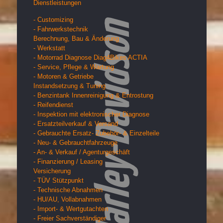
Dienstleistungen
- Customizing
- Fahrwerkstechnik
Berechnung, Bau & Änderung
- Werkstatt
- Motorrad Diagnose Diag4Bikes ACTIA
- Service, Pflege & Wartung
- Motoren & Getriebe
Instandsetzung & Tuning
- Benzintank Innenreinigung & Entrostung
- Reifendienst
- Inspektion mit elektronischer Diagnose
- Ersatzteilverkauf & Versand
- Gebrauchte Ersatz- Zubehör- & Einzelteile
- Neu- & Gebrauchtfahrzeuge
- An- & Verkauf / Agenturgeschäft
- Finanzierung / Leasing
Versicherung
- TÜV Stützpunkt
- Technische Abnahmen
- HU/AU, Vollabnahmen
- Import- & Wertgutachten
- Freier Sachverständiger